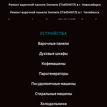
Ремонт варочной панели Siemens ET645HN17E в г. Новосибирск
Ремонт варочной панели Siemens ET645HN17E в г. Челябинск
Ремонт варочной панели Siemens ET645HN17E в г. Екатеринбург
Ремонт варочной панели Siemens ET645HN17E в г. Казань
УСТРОЙСТВА
Ремонт варочной панели Siemens ET645HN17E в г. Воронеж
Ремонт варочной панели Siemens ET645HN17E в г. Саратов
Варочные панели
Ремонт варочной панели Siemens ET645HN17E в г. Самара
Духовые шкафы
Ремонт варочной панели Siemens ET645HN17E в г. Киров
Кофемашины
Парогенераторы
Посудомоечные машины
Стиральные машины
Холодильники