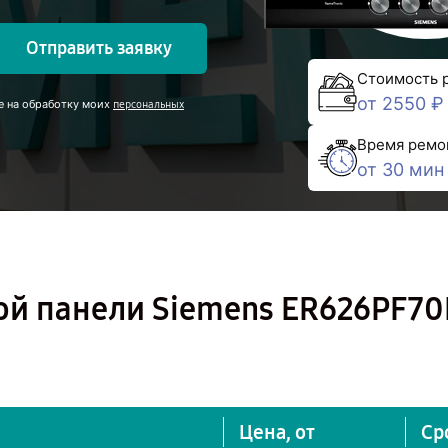
Отправить заявку
Стоимость 
от 2550 ₽
е на обработку моих
персональных
Время ремо
от 30 мин
ой панели Siemens ER626PF70
Цена, от
Ср