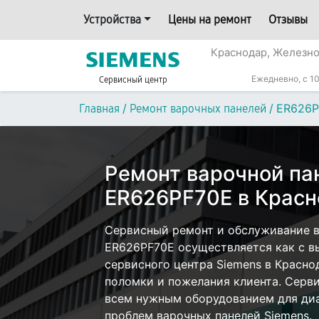
Устройства
Цены на ремонт
Отзывы
Краснодар, Железн
Ежедневно, с 10
Сервисный центр
/
/
ER626P
Главная
Ремонт варочных панелей
Ремонт варочной па
ER626PF70E в Крас
Сервисный ремонт и обслуживание в
ER626PF70E осуществляется как с вы
сервисного центра Siemens в Красно
поломки и пожелания клиента. Серв
всем нужным оборудованием для диа
проблем варочных панелей Siemens.