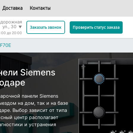
Доставка
Контакты
одорожная
ул., 30
▼
Проверить статус заказа
Заказать звонок
:00 до 20:00
F70E
нели Siemens
нодаре
арочной панели Siemens
ездом на дом, так и на базе
даре. Выбор зависит от типа
исный центр располагает
гностики и устранения