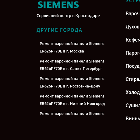
УСТР
Вароч
Сервисный центр в Краснодаре
Духо
ДРУГИЕ ГОРОДА
Кофе
Ремонт варочной панели Siemens
ER626PF70E в г. Москва
Парог
Ремонт варочной панели Siemens
Посу
ER626PF70E в г. Санкт-Петербург
Ремонт варочной панели Siemens
Стира
ER626PF70E в г. Ростов-на-Дону
Холо
Ремонт варочной панели Siemens
ER626PF70E в г. Нижний Новгород
Суши
Ремонт варочной панели Siemens
Винн
ER626PF70E в г. Новосибирск
Ремонт варочной панели Siemens
ER626PF70E в г. Челябинск