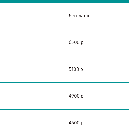
бесплатно
6500 р
5100 р
4900 р
4600 р