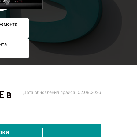
ремонта
нта
E в
Дата обновления прайса:
02.08.2026
оки