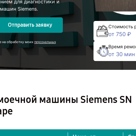
нием для диагностики и
машин Siemens.
Отправить заявку
Стоимость 
от 750 ₽
е на обработку моих
персональных
Время ремо
от 30 мин
моечной машины Siemens SN
аре