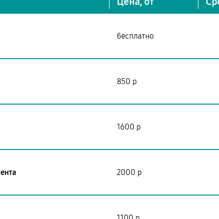
Цена, от
Ср
бесплатно
850 р
1600 р
мента
2000 р
1100 р