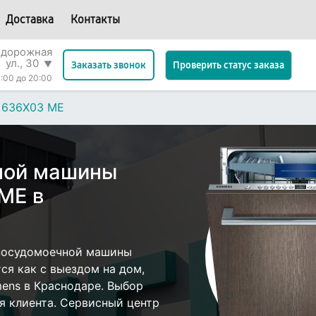
Доставка
Контакты
одорожная
ул., 30
▼
Проверить статус заказа
Заказать звонок
:00 до 20:00
 636X03 ME
ной машины
ME в
посудомоечной машины
ся как с выездом на дом,
mens в Краснодаре. Выбор
я клиента. Сервисный центр