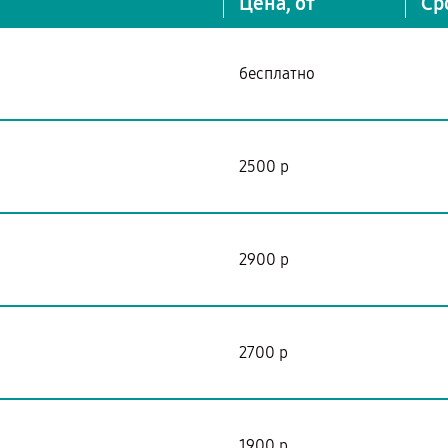
Цена, от
Ср
бесплатно
2500 р
2900 р
2700 р
1900 р