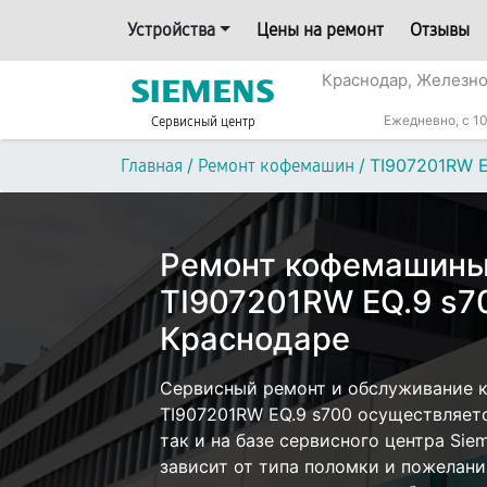
Устройства
Цены на ремонт
Отзывы
Краснодар, Железн
Ежедневно, с 10
Сервисный центр
/
/
TI907201RW E
Главная
Ремонт кофемашин
Ремонт кофемашины
TI907201RW EQ.9 s7
Краснодаре
Сервисный ремонт и обслуживание 
TI907201RW EQ.9 s700 осуществляетс
так и на базе сервисного центра Sie
зависит от типа поломки и пожелани