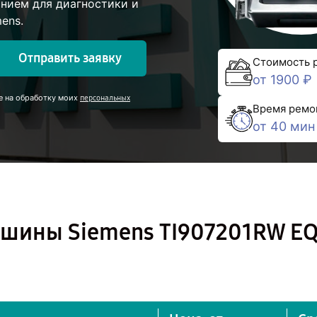
нием для диагностики и
ens.
Отправить заявку
Стоимость 
от 1900 ₽
е на обработку моих
персональных
Время ремо
от 40 мин
шины Siemens TI907201RW EQ