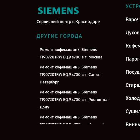
УСТР
Вароч
Сервисный центр в Краснодаре
Духо
ДРУГИЕ ГОРОДА
Кофе
Ремонт кофемашины Siemens
TI907201RW EQ.9 s700 в г. Москва
Парог
Ремонт кофемашины Siemens
Посу
TI907201RW EQ.9 s700 в г. Санкт-
Петербург
Стира
Ремонт кофемашины Siemens
Холо
TI907201RW EQ.9 s700 в г. Ростов-на-
Дону
Суши
Ремонт кофемашины Siemens
Винн
TI907201RW EQ.9 s700 в г. Нижний
Новгород