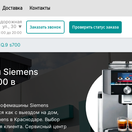
Доставка
Контакты
одорожная
ул., 30
▼
Проверить статус заказа
Заказать звонок
:00 до 20:00
Q.9 s700
 Siemens
00 в
кофемашины Siemens
я как с выездом на дом,
mens в Краснодаре. Выбор
я клиента. Сервисный центр