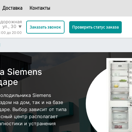
Доставка
Контакты
одорожная
ул., 30
▼
Проверить статус заказа
Заказать звонок
:00 до 20:00
1
а Siemens
даре
олодильника Siemens
дом на дом, так и на базе
даре. Выбор зависит от типа
исный центр располагает
гностики и устранения