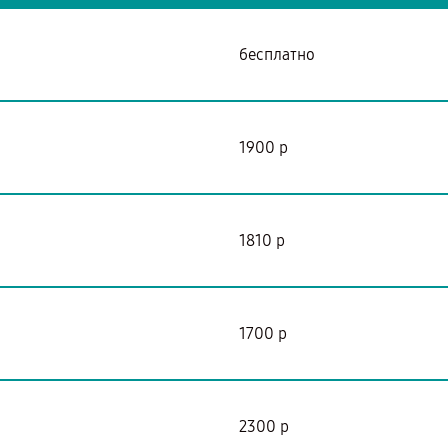
бесплатно
1900 р
1810 р
я
1700 р
2300 р