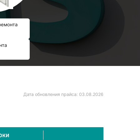
ремонта
нта
Дата обновления прайса:
03.08.2026
оки