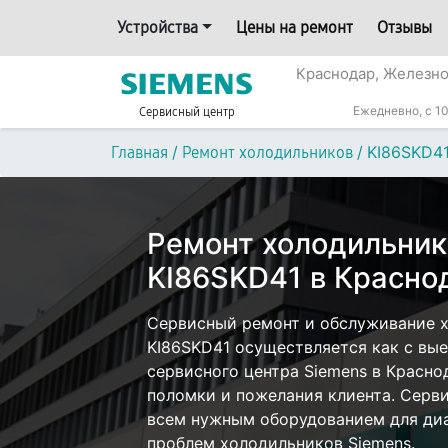
Устройства
Цены на ремонт
Отзывы
Краснодар, Железн
Ежедневно, с 10
Сервисный центр
/
/
KI86SKD4
Главная
Ремонт холодильников
Ремонт холодильник
KI86SKD41 в Красно
Сервисный ремонт и обслуживание х
KI86SKD41 осуществляется как с выез
сервисного центра Siemens в Красно
поломки и пожелания клиента. Серв
всем нужным оборудованием для диа
проблем холодильников Siemens.