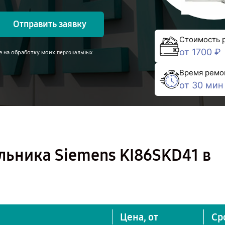
Отправить заявку
Стоимость 
от 1700 ₽
е на обработку моих
персональных
Время ремо
от 30 мин
льника Siemens KI86SKD41 в
Цена, от
Ср