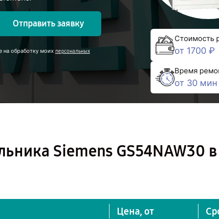
Отправить заявку
Стоимость 
от 1700 ₽
е на обработку моих
персональных
Время ремо
от 30 мин
льника Siemens GS54NAW30 в
Цена, от
Ср