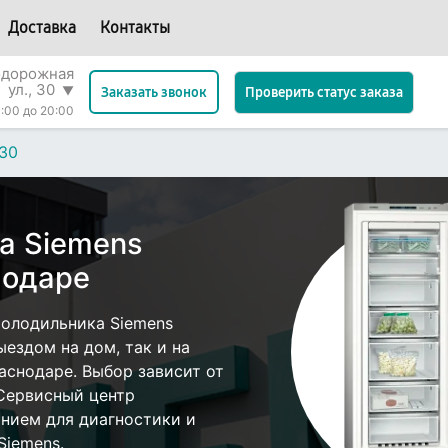
Доставка
Контакты
одорожная
ул., 30
▼
Проверить статус заказа
Заказать звонок
:00 до 20:00
30
а Siemens
нодаре
олодильника Siemens
ездом на дом, так и на
раснодаре. Выбор зависит от
 Сервисный центр
нием для диагностики и
Siemens.