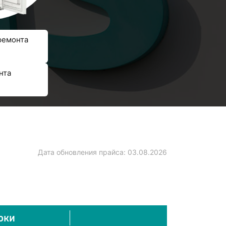
ремонта
нта
Дата обновления прайса:
03.08.2026
оки