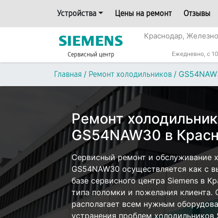
Устройства
Цены на ремонт
Отзывы
Краснодар, Железн
Ежедневно, с 10
Сервисный центр
/
/
GS54NAW
Главная
Ремонт холодильников
Ремонт холодильник
GS54NAW30 в Крас
Сервисный ремонт и обслуживание х
GS54NAW30 осуществляется как с вы
базе сервисного центра Siemens в К
типа поломки и пожелания клиента.
располагает всем нужным оборудова
устранения проблем холодильников 