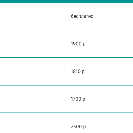
бесплатно
1900 р
1810 р
я
1700 р
2300 р