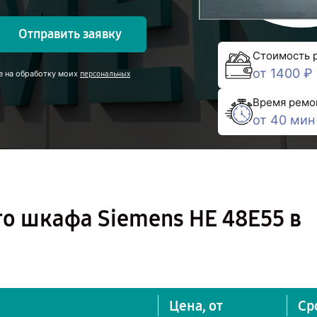
Отправить заявку
Стоимость 
от 1400 ₽
е на обработку моих
персональных
Время ремо
от 40 мин
о шкафа Siemens HE 48E55 в
Цена, от
Ср