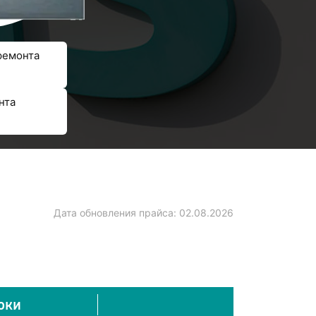
ремонта
нта
Дата обновления прайса:
02.08.2026
оки