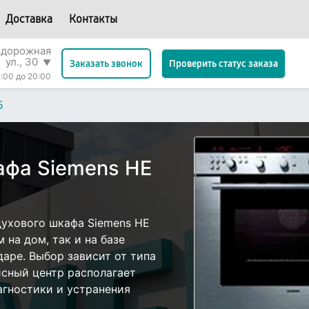
Доставка
Контакты
одорожная
ул., 30
▼
Проверить статус заказа
Заказать звонок
:00 до 20:00
5
афа Siemens HE
ухового шкафа Siemens HE
 на дом, так и на базе
даре. Выбор зависит от типа
исный центр располагает
гностики и устранения