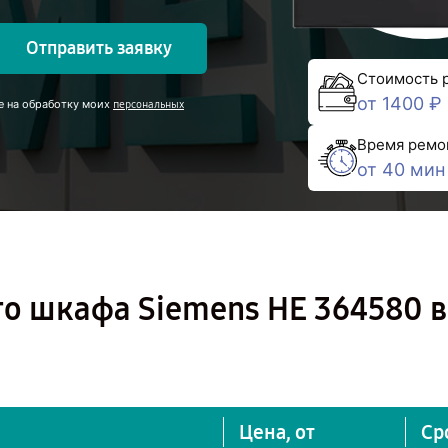
Отправить заявку
Стоимость 
от 1400 ₽
е на обработку моих
персональных
Время ремо
от 40 мин
го шкафа Siemens HE 364580 в
Цена, от
Ср