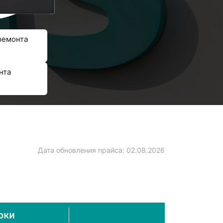
ремонта
нта
Дата обновления прайса:
02.08.2026
оки