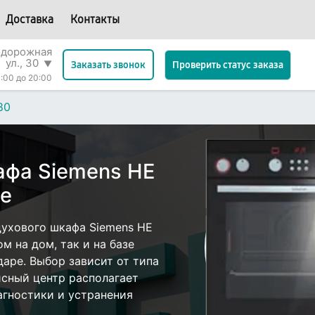
Доставка
Контакты
одорожная
ул., 30
▼
Проверить статус заказа
Заказать звонок
:00 до 20:00
80
афа Siemens HE
ре
ухового шкафа Siemens HE
м на дом, так и на базе
даре. Выбор зависит от типа
исный центр располагает
гностики и устранения